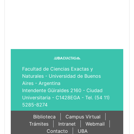
Facultad de Ciencias Exactas y
Naturales - Universidad de Buenos
Aires - Argentina
Intendente Güiraldes 2160 - Ciudad
Universitaria - C1428EGA - Tel. (54 11)
5285-8274
Biblioteca
Campus Virtual
Trámites
Intranet
Webmail
Contacto
UBA