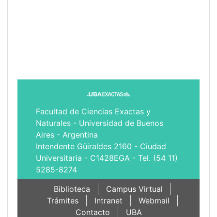
Facultad de Ciencias Exactas y
Naturales - Universidad de Buenos
Aires - Argentina
Intendente Güiraldes 2160 - Ciudad
Universitaria - C1428EGA - Tel. (54 11)
5285-8274
Biblioteca
Campus Virtual
Trámites
Intranet
Webmail
Contacto
UBA