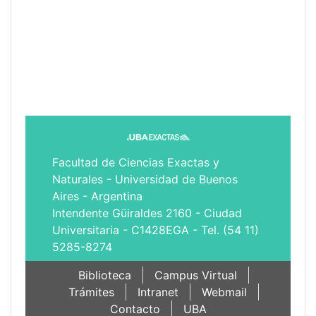
Facultad de Ciencias Exactas y
Naturales - Universidad de Buenos
Aires - Argentina
Intendente Güiraldes 2160 - Ciudad
Universitaria - C1428EGA - Tel. (54 11)
5285-8274
Biblioteca
Campus Virtual
Trámites
Intranet
Webmail
Contacto
UBA