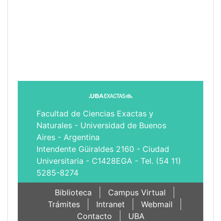
Facultad de Ciencias Exactas y
Naturales - Universidad de Buenos
Aires - Argentina
Intendente Güiraldes 2160 - Ciudad
Universitaria - C1428EGA - Tel. (54 11)
5285-8274
Biblioteca
Campus Virtual
Trámites
Intranet
Webmail
Contacto
UBA