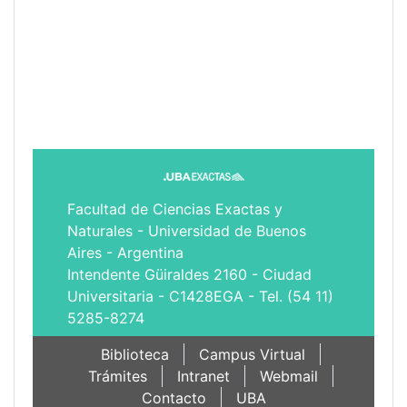
Facultad de Ciencias Exactas y
Naturales - Universidad de Buenos
Aires - Argentina
Intendente Güiraldes 2160 - Ciudad
Universitaria - C1428EGA - Tel. (54 11)
5285-8274
Biblioteca
Campus Virtual
Trámites
Intranet
Webmail
Contacto
UBA