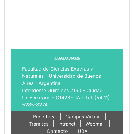
Facultad de Ciencias Exactas y
Naturales - Universidad de Buenos
Aires - Argentina
Intendente Güiraldes 2160 - Ciudad
Universitaria - C1428EGA - Tel. (54 11)
5285-8274
Biblioteca
Campus Virtual
Trámites
Intranet
Webmail
Contacto
UBA