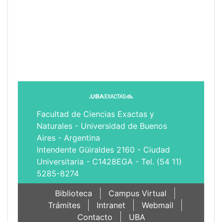
Facultad de Ciencias Exactas y
Naturales - Universidad de Buenos
Aires - Argentina
Intendente Güiraldes 2160 - Ciudad
Universitaria - C1428EGA - Tel. (54 11)
5285-8274
Biblioteca
Campus Virtual
Trámites
Intranet
Webmail
Contacto
UBA