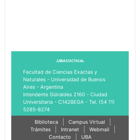
Facultad de Ciencias Exactas y
Naturales - Universidad de Buenos
Aires - Argentina
Intendente Güiraldes 2160 - Ciudad
Universitaria - C1428EGA - Tel. (54 11)
5285-8274
Biblioteca
Campus Virtual
Trámites
Intranet
Webmail
Contacto
UBA