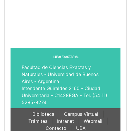
Facultad de Ciencias Exactas y
Naturales - Universidad de Buenos
Aires - Argentina
Intendente Güiraldes 2160 - Ciudad
Universitaria - C1428EGA - Tel. (54 11)
5285-8274
Biblioteca
Campus Virtual
Trámites
Intranet
Webmail
Contacto
UBA