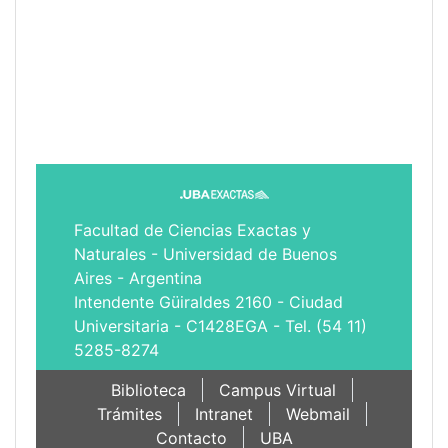
Facultad de Ciencias Exactas y
Naturales - Universidad de Buenos
Aires - Argentina
Intendente Güiraldes 2160 - Ciudad
Universitaria - C1428EGA - Tel. (54 11)
5285-8274
Biblioteca
Campus Virtual
Trámites
Intranet
Webmail
Contacto
UBA