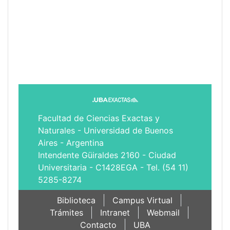
Facultad de Ciencias Exactas y
Naturales - Universidad de Buenos
Aires - Argentina
Intendente Güiraldes 2160 - Ciudad
Universitaria - C1428EGA - Tel. (54 11)
5285-8274
Biblioteca
Campus Virtual
Trámites
Intranet
Webmail
Contacto
UBA