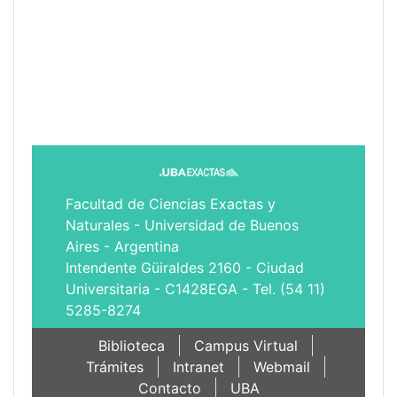
Facultad de Ciencias Exactas y
Naturales - Universidad de Buenos
Aires - Argentina
Intendente Güiraldes 2160 - Ciudad
Universitaria - C1428EGA - Tel. (54 11)
5285-8274
Biblioteca
Campus Virtual
Trámites
Intranet
Webmail
Contacto
UBA