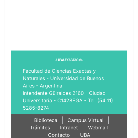
Facultad de Ciencias Exactas y
Naturales - Universidad de Buenos
Aires - Argentina
Intendente Güiraldes 2160 - Ciudad
Universitaria - C1428EGA - Tel. (54 11)
5285-8274
Biblioteca
Campus Virtual
Trámites
Intranet
Webmail
Contacto
UBA