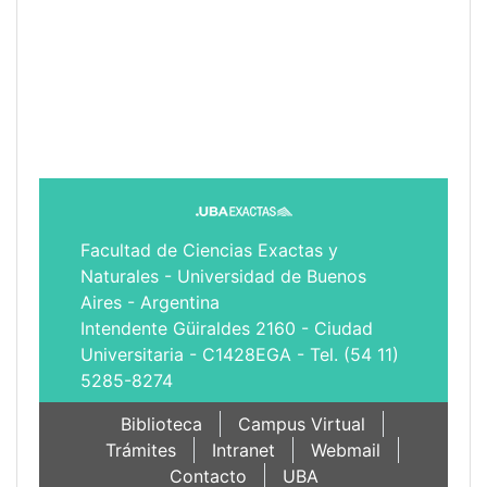
Facultad de Ciencias Exactas y
Naturales - Universidad de Buenos
Aires - Argentina
Intendente Güiraldes 2160 - Ciudad
Universitaria - C1428EGA - Tel. (54 11)
5285-8274
Biblioteca
Campus Virtual
Trámites
Intranet
Webmail
Contacto
UBA