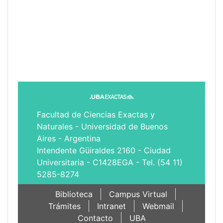
Facultad de Ciencias Exactas y
Naturales - Universidad de Buenos
Aires - Argentina
Intendente Güiraldes 2160 - Ciudad
Universitaria - C1428EGA - Tel. (54 11)
5285-8274
Biblioteca
Campus Virtual
Trámites
Intranet
Webmail
Contacto
UBA