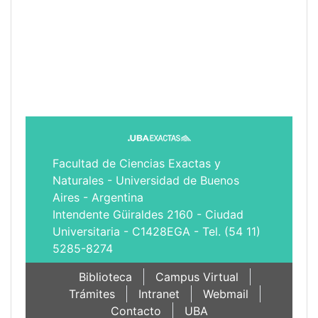
Facultad de Ciencias Exactas y
Naturales - Universidad de Buenos
Aires - Argentina
Intendente Güiraldes 2160 - Ciudad
Universitaria - C1428EGA - Tel. (54 11)
5285-8274
Biblioteca
Campus Virtual
Trámites
Intranet
Webmail
Contacto
UBA