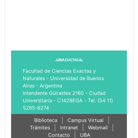
Facultad de Ciencias Exactas y
Naturales - Universidad de Buenos
Aires - Argentina
Intendente Güiraldes 2160 - Ciudad
Universitaria - C1428EGA - Tel. (54 11)
5285-8274
Biblioteca
Campus Virtual
Trámites
Intranet
Webmail
Contacto
UBA