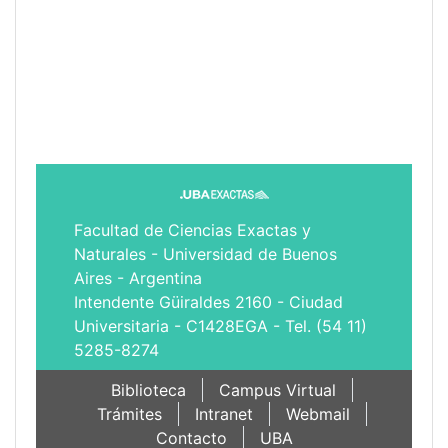
Facultad de Ciencias Exactas y
Naturales - Universidad de Buenos
Aires - Argentina
Intendente Güiraldes 2160 - Ciudad
Universitaria - C1428EGA - Tel. (54 11)
5285-8274
Biblioteca
Campus Virtual
Trámites
Intranet
Webmail
Contacto
UBA