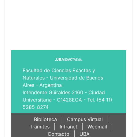
Facultad de Ciencias Exactas y
Naturales - Universidad de Buenos
Aires - Argentina
Intendente Güiraldes 2160 - Ciudad
Universitaria - C1428EGA - Tel. (54 11)
5285-8274
Biblioteca
Campus Virtual
Trámites
Intranet
Webmail
Contacto
UBA