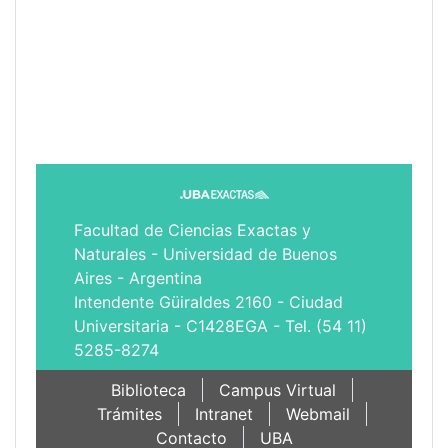
Facultad de Ciencias Exactas y
Naturales - Universidad de Buenos
Aires - Argentina
Intendente Güiraldes 2160 - Ciudad
Universitaria - C1428EGA - Tel. (54 11)
5285-8274
Biblioteca
Campus Virtual
Trámites
Intranet
Webmail
Contacto
UBA