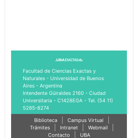
Facultad de Ciencias Exactas y
Naturales - Universidad de Buenos
Aires - Argentina
Intendente Güiraldes 2160 - Ciudad
Universitaria - C1428EGA - Tel. (54 11)
5285-8274
Biblioteca
Campus Virtual
Trámites
Intranet
Webmail
Contacto
UBA