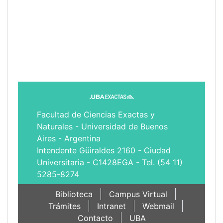
Facultad de Ciencias Exactas y
Naturales - Universidad de Buenos
Aires - Argentina
Intendente Güiraldes 2160 - Ciudad
Universitaria - C1428EGA - Tel. (54 11)
5285-8274
Biblioteca
Campus Virtual
Trámites
Intranet
Webmail
Contacto
UBA