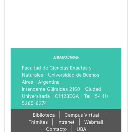
Facultad de Ciencias Exactas y
Naturales - Universidad de Buenos
Aires - Argentina
Intendente Güiraldes 2160 - Ciudad
Universitaria - C1428EGA - Tel. (54 11)
5285-8274
Biblioteca
Campus Virtual
Trámites
Intranet
Webmail
Contacto
UBA