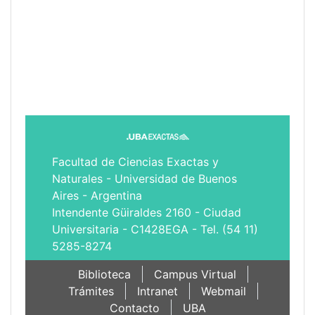
Facultad de Ciencias Exactas y
Naturales - Universidad de Buenos
Aires - Argentina
Intendente Güiraldes 2160 - Ciudad
Universitaria - C1428EGA - Tel. (54 11)
5285-8274
Biblioteca
Campus Virtual
Trámites
Intranet
Webmail
Contacto
UBA