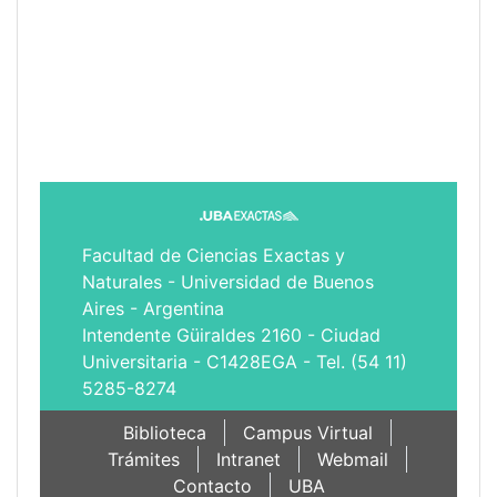
Facultad de Ciencias Exactas y
Naturales - Universidad de Buenos
Aires - Argentina
Intendente Güiraldes 2160 - Ciudad
Universitaria - C1428EGA - Tel. (54 11)
5285-8274
Biblioteca
Campus Virtual
Trámites
Intranet
Webmail
Contacto
UBA