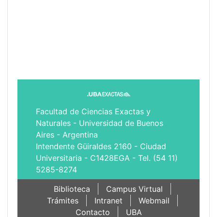
Facultad de Ciencias Exactas y
Naturales - Universidad de Buenos
Aires - Argentina
Intendente Güiraldes 2160 - Ciudad
Universitaria - C1428EGA - Tel. (54 11)
5285-8274
Biblioteca
Campus Virtual
Trámites
Intranet
Webmail
Contacto
UBA