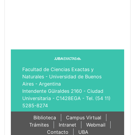
Facultad de Ciencias Exactas y
Naturales - Universidad de Buenos
Aires - Argentina
Intendente Güiraldes 2160 - Ciudad
Universitaria - C1428EGA - Tel. (54 11)
5285-8274
Biblioteca
Campus Virtual
Trámites
Intranet
Webmail
Contacto
UBA