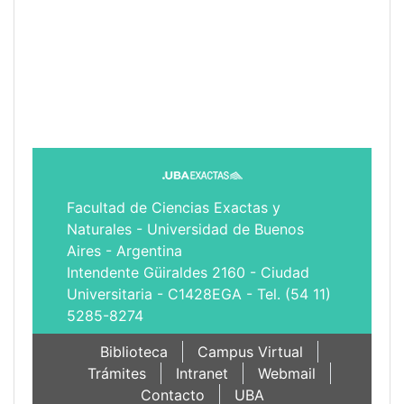
Facultad de Ciencias Exactas y
Naturales - Universidad de Buenos
Aires - Argentina
Intendente Güiraldes 2160 - Ciudad
Universitaria - C1428EGA - Tel. (54 11)
5285-8274
Biblioteca
Campus Virtual
Trámites
Intranet
Webmail
Contacto
UBA