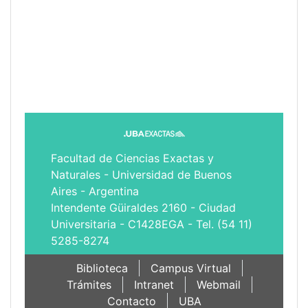
Facultad de Ciencias Exactas y
Naturales - Universidad de Buenos
Aires - Argentina
Intendente Güiraldes 2160 - Ciudad
Universitaria - C1428EGA - Tel. (54 11)
5285-8274
Biblioteca
Campus Virtual
Trámites
Intranet
Webmail
Contacto
UBA