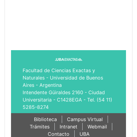
Facultad de Ciencias Exactas y
Naturales - Universidad de Buenos
Aires - Argentina
Intendente Güiraldes 2160 - Ciudad
Universitaria - C1428EGA - Tel. (54 11)
5285-8274
Biblioteca
Campus Virtual
Trámites
Intranet
Webmail
Contacto
UBA