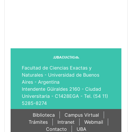
Facultad de Ciencias Exactas y
Naturales - Universidad de Buenos
Aires - Argentina
Intendente Güiraldes 2160 - Ciudad
Universitaria - C1428EGA - Tel. (54 11)
5285-8274
Biblioteca
Campus Virtual
Trámites
Intranet
Webmail
Contacto
UBA