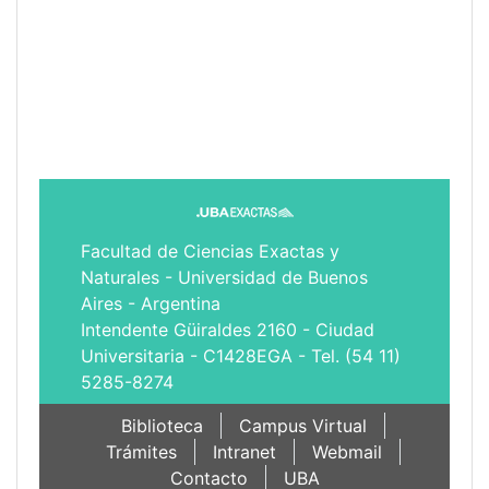
Facultad de Ciencias Exactas y
Naturales - Universidad de Buenos
Aires - Argentina
Intendente Güiraldes 2160 - Ciudad
Universitaria - C1428EGA - Tel. (54 11)
5285-8274
Biblioteca
Campus Virtual
Trámites
Intranet
Webmail
Contacto
UBA