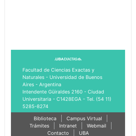
Facultad de Ciencias Exactas y
Naturales - Universidad de Buenos
Aires - Argentina
Intendente Güiraldes 2160 - Ciudad
Universitaria - C1428EGA - Tel. (54 11)
5285-8274
Biblioteca
Campus Virtual
Trámites
Intranet
Webmail
Contacto
UBA