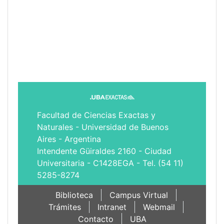
Facultad de Ciencias Exactas y
Naturales - Universidad de Buenos
Aires - Argentina
Intendente Güiraldes 2160 - Ciudad
Universitaria - C1428EGA - Tel. (54 11)
5285-8274
Biblioteca
Campus Virtual
Trámites
Intranet
Webmail
Contacto
UBA