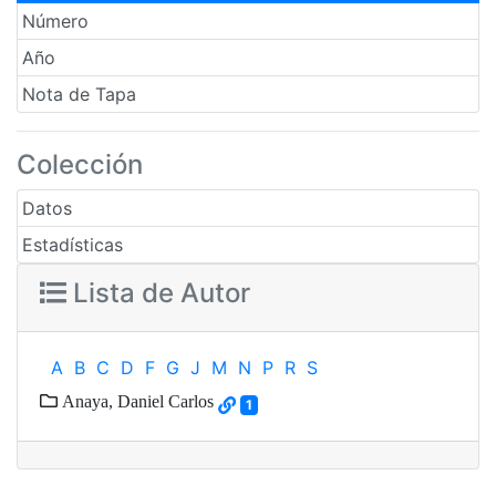
Número
Año
Nota de Tapa
Colección
Datos
Estadísticas
Lista de Autor
A
B
C
D
F
G
J
M
N
P
R
S
Anaya, Daniel Carlos
1