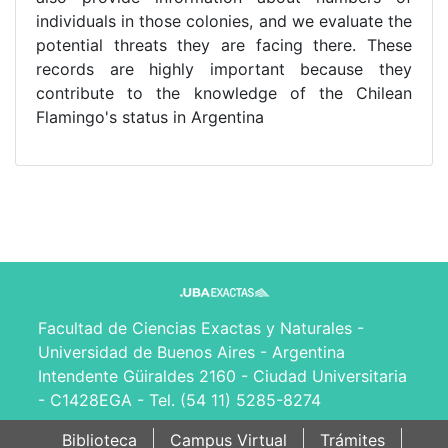
individuals in those colonies, and we evaluate the
potential threats they are facing there. These
records are highly important because they
contribute to the knowledge of the Chilean
Flamingo's status in Argentina
Facultad de Ciencias Exactas y Naturales -
Universidad de Buenos Aires - Argentina
Intendente Güiraldes 2160 - Ciudad Universitaria
- C1428EGA - Tel. (54 11) 5285-8274
Biblioteca
Campus Virtual
Trámites