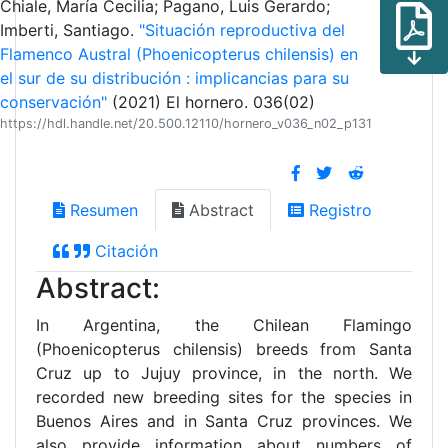
Chiale, María Cecilia; Pagano, Luis Gerardo;
Imberti, Santiago.
"Situación reproductiva del
Flamenco Austral (Phoenicopterus chilensis) en
el sur de su distribución : implicancias para su
conservación"
(2021) El hornero. 036(02)
https://hdl.handle.net/20.500.12110/hornero_v036_n02_p131
Resumen
Abstract
Registro
Citación
Abstract:
In Argentina, the Chilean Flamingo
(Phoenicopterus chilensis) breeds from Santa
Cruz up to Jujuy province, in the north. We
recorded new breeding sites for the species in
Buenos Aires and in Santa Cruz provinces. We
also provide information about numbers of