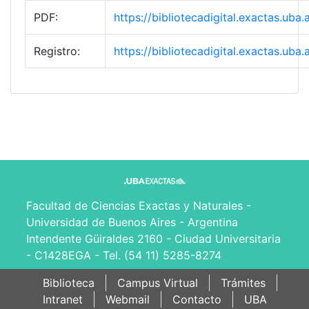
PDF:
https://bibliotecadigital.exactas.ub
Registro:
https://bibliotecadigital.exactas.ub
Facultad de Ciencias Exactas y Naturales -
Universidad de Buenos Aires - Argentina
Intendente Güiraldes 2160 - Ciudad Universitaria
- C1428EGA - Tel. (54 11) 5285-8274
Biblioteca
Campus Virtual
Trámites
Intranet
Webmail
Contacto
UBA