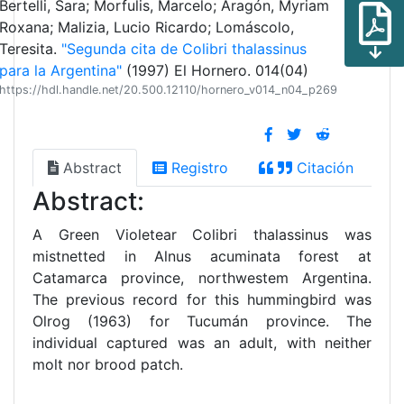
Bertelli, Sara; Morfulis, Marcelo; Aragón, Myriam
Roxana; Malizia, Lucio Ricardo; Lomáscolo,
Teresita.
"Segunda cita de Colibri thalassinus
para la Argentina"
(1997) El Hornero. 014(04)
https://hdl.handle.net/20.500.12110/hornero_v014_n04_p269
Abstract
Registro
Citación
Abstract:
A Green Violetear Colibri thalassinus was
mistnetted in Alnus acuminata forest at
Catamarca province, northwestem Argentina.
The previous record for this hummingbird was
Olrog (1963) for Tucumán province. The
individual captured was an adult, with neither
molt nor brood patch.