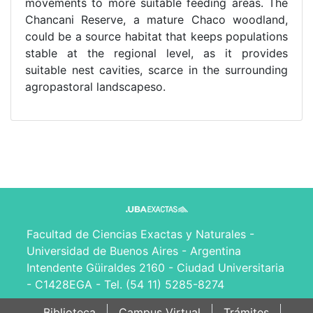
movements to more suitable feeding areas. The
Chancani Reserve, a mature Chaco woodland,
could be a source habitat that keeps populations
stable at the regional level, as it provides
suitable nest cavities, scarce in the surrounding
agropastoral landscapeso.
Facultad de Ciencias Exactas y Naturales -
Universidad de Buenos Aires - Argentina
Intendente Güiraldes 2160 - Ciudad Universitaria
- C1428EGA - Tel. (54 11) 5285-8274
Biblioteca
Campus Virtual
Trámites