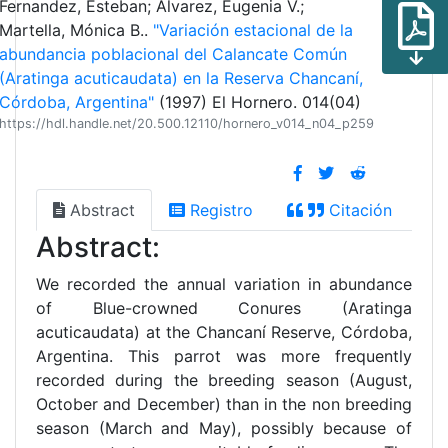
Fernandez, Esteban; Alvarez, Eugenia V.;
Martella, Mónica B..
"Variación estacional de la
abundancia poblacional del Calancate Común
(Aratinga acuticaudata) en la Reserva Chancaní,
Córdoba, Argentina"
(1997) El Hornero. 014(04)
https://hdl.handle.net/20.500.12110/hornero_v014_n04_p259
Abstract
Registro
Citación
Abstract:
We recorded the annual variation in abundance
of Blue-crowned Conures (Aratinga
acuticaudata) at the Chancaní Reserve, Córdoba,
Argentina. This parrot was more frequently
recorded during the breeding season (August,
October and December) than in the non breeding
season (March and May), possibly because of