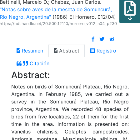
Bettinelli, Marcelo D.; Chebez, Juan Carlos.
"Notas sobre aves de la meseta de Somuncurá,
Río Negro, Argentina"
(1986) El Hornero. 012(04)
https://hdl.handle.net/20.500.12110/hornero_v012_n04_p230
Resumen
Abstract
Registro
Citación
Abstract:
Notes on birds of Somuncurá Plateau, Río Negro,
Argentina. In February 1985, we carried out a
survey in the Somuncurá Plateau, Río Negro
province, Argentina. We recorded 48 species of
birds from five localities, 22 of them for the first
time in the area. Information is presented on:
Vaneilus chilensis, Colaptes campestroides,
Agriomis montana, Muscisaxicola albilora, M.