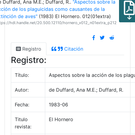
e Duffard, Ana M.E.; Duffard, R..
"Aspectos sobre la
cción de los plaguicidas como causantes de la
xtinción de aves"
(1983) El Hornero. 012(01extra)
tps://hdl.handle.net/20.500.12110/hornero_v012_n01extra_p212
Registro
Citación
Registro:
Título:
Aspectos sobre la acción de los plag
Autor:
de Duffard, Ana M.E.; Duffard, R.
Fecha:
1983-06
Titulo
El Hornero
revista: