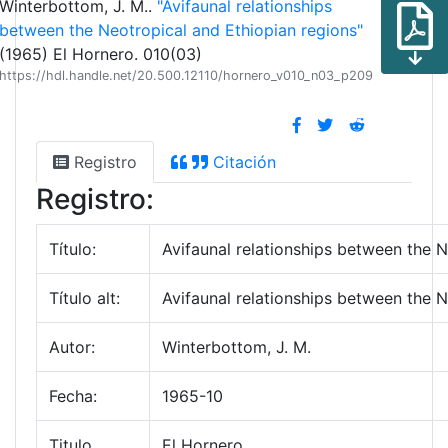
Winterbottom, J. M..
"Avifaunal relationships
between the Neotropical and Ethiopian regions"
(1965) El Hornero. 010(03)
https://hdl.handle.net/20.500.12110/hornero_v010_n03_p209
Registro
Citación
Registro:
Título:
Avifaunal relationships between the N
Título alt:
Avifaunal relationships between the N
Autor:
Winterbottom, J. M.
Fecha:
1965-10
Titulo
El Hornero