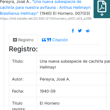
Pereyra, José A..
"Una nueva subespecie de
cachirla para nuestra avifauna : Anthus Hellmayri
Brasilianus Hellmayr"
(1940) El Hornero. 007(03)
https://hdl.handle.net/20.500.12110/hornero_v007_n03_p396
Registro
Citación
Registro:
Título:
Una nueva subespecie de cachirla para
Hellmayr
Autor:
Pereyra, José A.
Fecha:
1940-09
Titulo
El Hornero
revista: