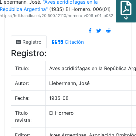
Liebermann, José.
"Aves acridiófagas en la
República Argentina"
(1935) El Hornero. 006(01)
https://hdl.handle.net/20.500.12110/hornero_v006_n01_p082
Registro
Citación
Registro:
Título:
Aves acridiófagas en la República Ar
Autor:
Liebermann, José
Fecha:
1935-08
Titulo
El Hornero
revista:
Editor:
Aves Argentinas. Asociación Ornitológ