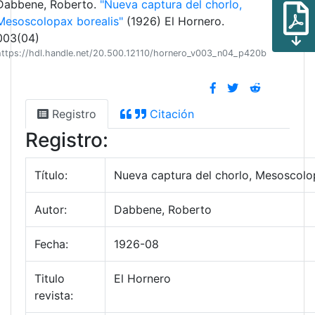
Dabbene, Roberto.
"Nueva captura del chorlo,
Mesoscolopax borealis"
(1926) El Hornero.
003(04)
https://hdl.handle.net/20.500.12110/hornero_v003_n04_p420b
Registro
Citación
Registro:
Título:
Nueva captura del chorlo, Mesoscolo
Autor:
Dabbene, Roberto
Fecha:
1926-08
Titulo
El Hornero
revista: