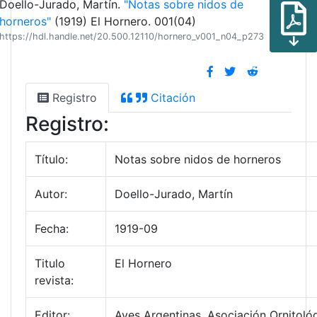
Doello-Jurado, Martín.
"Notas sobre nidos de
horneros"
(1919) El Hornero. 001(04)
https://hdl.handle.net/20.500.12110/hornero_v001_n04_p273
Registro
Citación
Registro:
Título:
Notas sobre nidos de horneros
Autor:
Doello-Jurado, Martín
Fecha:
1919-09
Titulo
El Hornero
revista:
Editor:
Aves Argentinas. Asociación Ornitológ