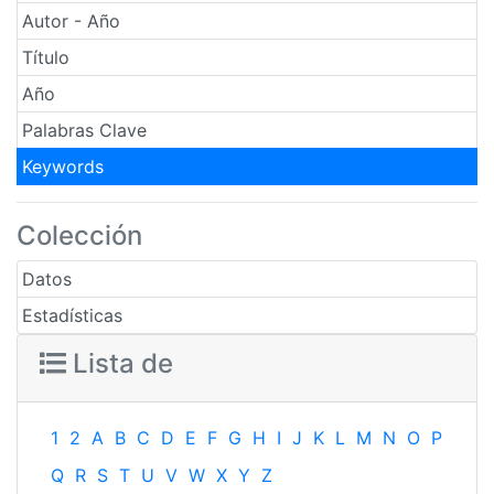
Autor - Año
Título
Año
Palabras Clave
Keywords
Colección
Datos
Estadísticas
Lista de
1
2
A
B
C
D
E
F
G
H
I
J
K
L
M
N
O
P
Q
R
S
T
U
V
W
X
Y
Z