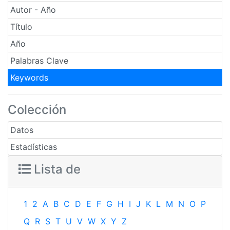
Autor - Año
Título
Año
Palabras Clave
Keywords
Colección
Datos
Estadísticas
Lista de
1
2
A
B
C
D
E
F
G
H
I
J
K
L
M
N
O
P
Q
R
S
T
U
V
W
X
Y
Z