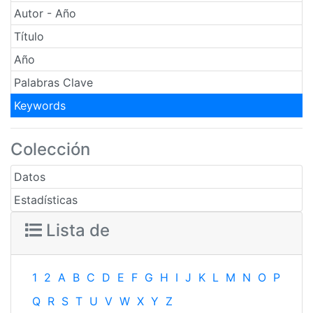
Autor - Año
Título
Año
Palabras Clave
Keywords
Colección
Datos
Estadísticas
Lista de
1
2
A
B
C
D
E
F
G
H
I
J
K
L
M
N
O
P
Q
R
S
T
U
V
W
X
Y
Z