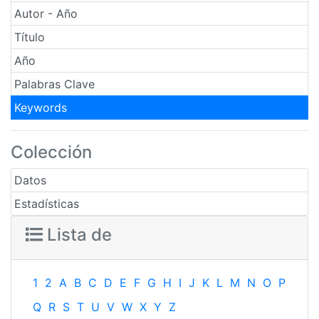
Autor - Año
Título
Año
Palabras Clave
Keywords
Colección
Datos
Estadísticas
Lista de
1
2
A
B
C
D
E
F
G
H
I
J
K
L
M
N
O
P
Q
R
S
T
U
V
W
X
Y
Z